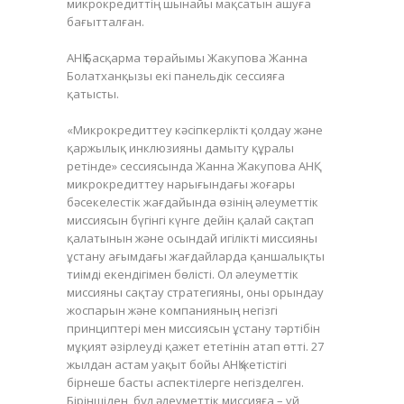
микрокредиттің шынайы мақсатын ашуға
бағытталған.
АНҚ Басқарма төрайымы Жакупова Жанна
Болатханқызы екі панельдік сессияға
қатысты.
«Микрокредиттеу кәсіпкерлікті қолдау және
қаржылық инклюзияны дамыту құралы
ретінде» сессиясында Жанна Жакупова АНҚ
микрокредиттеу нарығындағы жоғары
бәсекелестік жағдайында өзінің әлеуметтік
миссиясын бүгінгі күнге дейін қалай сақтап
қалатынын және осындай игілікті миссияны
ұстану ағымдағы жағдайларда қаншалықты
тиімді екендігімен бөлісті. Ол әлеуметтік
миссияны сақтау стратегияны, оны орындау
жоспарын және компанияның негізгі
принциптері мен миссиясын ұстану тәртібін
мұқият әзірлеуді қажет ететінін атап өтті. 27
жылдан астам уақыт бойы АНҚ жетістігі
бірнеше басты аспектілерге негізделген.
Біріншіден, бұл әлеуметтік миссияға – үй