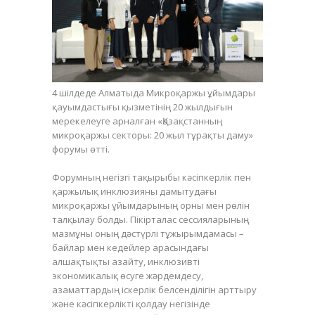
4 шілдеде Алматыда Микроқаржы ұйымдары
қауымдастығы қызметінің 20 жылдығын
мерекелеуге арналған «Қазақстанның
микроқаржы секторы: 20 жыл тұрақты даму»
форумы өтті.
Форумның негізгі тақырыбы кәсіпкерлік пен
қаржылық инклюзияны дамытудағы
микроқаржы ұйымдарының орны мен рөлін
талқылау болды. Пікірталас сессияларының
мазмұны оның дәстүрлі тұжырымдамасы –
байлар мен кедейлер арасындағы
алшақтықты азайту, инклюзивті
экономикалық өсуге жәрдемдесу,
азаматтардың іскерлік белсенділігін арттыру
және кәсіпкерлікті қолдау негізінде