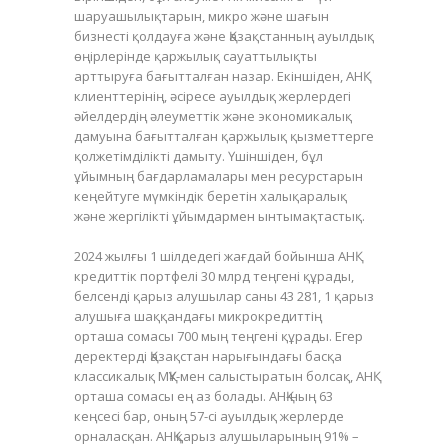
шаруашылықтарын, микро және шағын
бизнесті қолдауға және Қазақстанның ауылдық
өңірлерінде қаржылық сауаттылықты
арттыруға бағытталған назар. Екіншіден, АНҚ
клиенттерінің, әсіресе ауылдық жерлердегі
әйелдердің әлеуметтік және экономикалық
дамуына бағытталған қаржылық қызметтерге
қолжетімділікті дамыту. Үшіншіден, бұл
ұйымның бағдарламалары мен ресурстарын
кеңейтуге мүмкіндік беретін халықаралық
және жергілікті ұйымдармен ынтымақтастық.
2024 жылғы 1 шілдедегі жағдай бойынша АНҚ
кредиттік портфелі 30 млрд теңгені құрады,
белсенді қарыз алушылар саны 43 281, 1 қарыз
алушыға шаққандағы микрокредиттің
орташа сомасы 700 мың теңгені құрады. Егер
деректерді Қазақстан нарығындағы басқа
классикалық МҚҰ-мен салыстыратын болсақ, АНҚ
орташа сомасы ең аз болады. АНҚ-ның 63
кеңсесі бар, оның 57-сі ауылдық жерлерде
орналасқан. АНҚ қарыз алушыларының 91% –