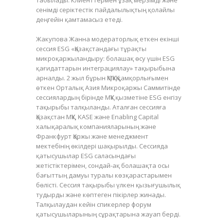
табылады. Клиенттермен ұзақ мерзімді және
сенімді серіктестік пайдалылықтың қолайлы
деңгейін қамтамасыз етеді.
Жакупова Жанна модераторлық еткен екінші
сессия ESG «Қазақстандағы тұрақты
микроқаржыландыру: болашақ өсу үшін ESG
қағидаттарын интеграциялау» тақырыбына
арналды. 2 жыл бұрын ҚМҚҰҚ қамқорлығымен
өткен Орталық Азия Микроқаржы Саммитінде
сессиялардың бірінде МҚҰ қызметіне ESG енгізу
тақырыбы талқыланды. Аталған сессияға
Қазақстан МҚҰ, KASE және Enabling Capital
халықаралық компанияларының және
Франкфурт Қаржы және менеджмент
мектебінің өкілдері шақырылды. Сессияда
қатысушылар ESG саласындағы
жетістіктерімен, сондай-ақ болашақта осы
бағыттың дамуы туралы көзқарастарымен
бөлісті. Сессия тақырыбы үлкен қызығушылық
тудырды және көптеген пікірлер жинады.
Талқылаудан кейін спикерлер форум
қатысушыларының сұрақтарына жауап берді.