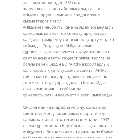
ауылдық жерлерден. 58% мал
шаруашылығымен айналысады, қалғаны
өсімдік шаруашылығына, саудаға және
қызметтерге тиесілі.
АНҚ қызметінің басты ісіне жылдам әрі ыңғайлы
қаржылық қызметтер көрсету арқылы ауыл
халқының өмір сүру сапасын жақсарту міндеті
қойылды. Сондықтан АНҚ қаржылық
тұрақтылық пен әлеуметтік жауапкершілікті
қамтамасыз ететін теңдестірілген тәсілге ие
болуы керек. Біздің BOPA ltd мажоритарлық
халықаралық қатысушымыз сияқты, АНҚ жыл
сайын миссияның орындалуын, әлеуметтік
көрсеткіштердің орындалуын бағалайды
және компанияның сайтында
орналастыратын әлеуметтік есеп шығарады.
Миссия мен көзқарасты ұстану, сондай-ақ
клиенттермен ұзақ мерзімді өзара тиімді
қарым-қатынас стратегиясы компания 1997
жылы құрылғаннан бері басшылыққа алатын
АНҚ тұрақты бизнесін дамыту үшін негіз болып