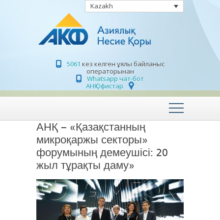
Kazakh
5061
кез келген ұялы байланыс
операторынан
Whatsapp чат-бот
АНҚ Офистар
АНҚ – «Қазақстанның
микроқаржы секторы»
форумының демеушісі: 20
жыл тұрақты даму»