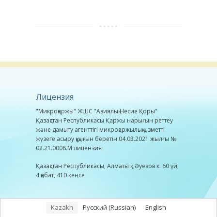
Лицензия
"Микроқаржы" ЖШС "Азиялық Несие Қоры"
Қазақстан Республикасы Қаржы нарығын реттеу
және дамыту агенттігі микроқаржылық қызметті
жүзеге асыру құқығын беретін 04.03.2021 жылғы №
02.21.0008.М лицензия
Қазақстан Республикасы, Алматы қ., Әуезов к. 60 үй,
4 қабат, 410 кеңсе
Kazakh
Русский
(
Russian
)
English