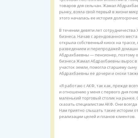
товаров для сельчан. Жамал Абдрахба
рынку, взяла свой первый в жизни микр
этого началась ее история долгосрочн
В течении девяти лет сотрудничества 
бизнеса. Начав с арендованного места
открыла собственный киоск на трассе, 
разведением и перепродажей домашнег
Абдрахбаевны — пенсионер, поэтому он
бизнеса Жамал Абдрахбаевны вырос в 1
участок земли, помогла старшему сыну
Абдрахбаевны ее дочери и снохи такж
«Я работаю с АКФ, так как, прежде вс
и отношению у меня с первого дня поя
маленький торговый столик на рынке. 
сказать специалистам АКФ. Они всегда
Нам приятно слышать такие истории о
реализации целей и планов клиентов.