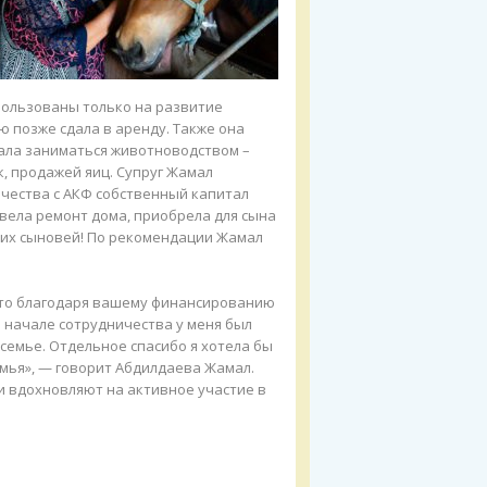
пользованы только на развитие
ю позже сдала в аренду. Также она
стала заниматься животноводством –
, продажей яиц. Супруг Жамал
ичества с АКФ собственный капитал
овела ремонт дома, приобрела для сына
воих сыновей! По рекомендации Жамал
 что благодаря вашему финансированию
 начале сотрудничества у меня был
 семье. Отдельное спасибо я хотела бы
емья», — говорит Абдилдаева Жамал.
и вдохновляют на активное участие в