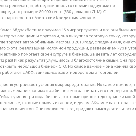
евна решилась, и, объединившись со своими подругами по
окредит в размере 80 000 тенге (530 долларов США). С
ого партнерства с Азиатским Кредитным Фондом.
Жамал Абдрахбаевна получила 15 микрокредитов, и все они были ис
 и торгуя овощами и фруктами, она выкупила торговую точку, котору
где торгует автомобильным маслом. В 2010 году, с подачи АКФ, она 
о скота, реализацией молочной продукции, разведением кур и уток
 активно помогает своей супруге в бизнесе. За девять лет сотрудн
2 раз! И как результат улучшилось и благосостояние семьи. Она пр
 открыть небольшой бизнес – СТО. Но самое важное – она женила с
е работают с АКФ, занявшись животноводством и торговлей.
его, меня устраивают условия микрокредитования. Но самое важное,
вилось желание заниматься бизнесом и развивать его непрерывно. В
Сейчас у меня три вида бизнеса, которые приносят доход мне и моей
 вежливые, готовые помочь и словом, и делом. АКФ мне как вторая с
т наших клиентов. Они воодушевляют, придают смысл деятельности 