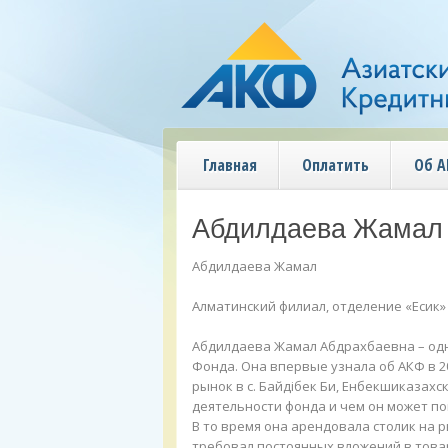
Главная
Оплатить
Об 
Абдилдаева Жамал
Абдилдаева Жамал
Алматинский филиал, отделение «Есик»
Абдилдаева Жамал Абдрахбаевна – одн
Фонда. Она впервые узнала об АКФ в 2
рынок в с. Байдібек Би, Енбекшиказахс
деятельности фонда и чем он может п
В то время она арендовала столик на 
требовал постоянных вложений в това