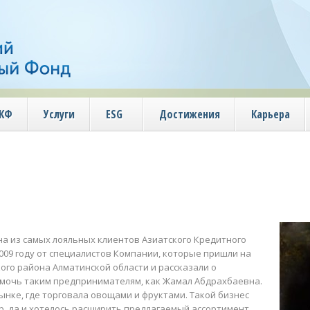
АКФ
Услуги
ESG
Достижения
Карьера
а из самых лояльных клиентов Азиатского Кредитного
009 году от специалистов Компании, которые пришли на
кого района Алматинской области и рассказали о
омочь таким предпринимателям, как Жамал Абдрахбаевна.
рынке, где торговала овощами и фруктами. Такой бизнес
р, да и хотелось расширить предлагаемый ассортимент