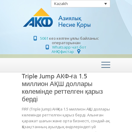
Kazakh
5061
кез келген ұялы байланыс
операторынан
Whatsapp чат-бот
АНҚ Офистар
Triple Jump АКФ-ға 1.5
миллион АҚШ доллары
көлемінде реттелген қарыз
берді
FIRF (Triple Jump) АНҚ-ға 1.5 миллион АҚШ доллары
көлемінде реттелген қарыз берді. Алынған
қаражат шағын және орта бизнесті, сондай-ақ
Қазақстанның ауылдық өңірлеріндегі үй