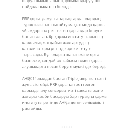
шаруашылықтарын қаржыландыру үшін
пайдаланылатын болады.
FIRF қоры- дамушы нарықтарда олардың
тұрақтылығын нығайту мақсатында қаржы
ұйымдарына реттелген қарыздар беруге
бағытталған. Қор қаржы институттарының
қаржылық жағдайын жақсартудың
катализаторы ретінде әрекет етуге
тырысады. Бұл оларға шағын және орта
бизнеске, сондай-ақ табысы төмен қарыз
алушыларға несие беруге мүмкіндік береді.
АНҚ 2014 жылдан бастап Triple Jump-пен сәтті
жұмыс істейді. FIRF қорынан реттелген
қарызды алу консервативті саясаты және
жоғары кәсіби басқаруы бар тұрақты қаржы
институты ретінде АНҚ-ға деген сенімділікті
растайды.