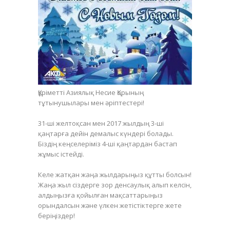
Құріметті Азиялық Несие Қорының
тұтынушылары мен әріптестері!
31-ші желтоқсан мен 2017 жылдың 3-ші
қаңтарға дейін демалыс күндері болады.
Біздің кеңселеріміз 4-ші қаңтардан бастап
жұмыс істейді.
Келе жатқан жаңа жылдарыңыз құтты болсын!
Жаңа жыл сіздерге зор денсаулық алып келсін,
алдыңызға қойылған мақсаттарыңыз
орындалсын және үлкен жетістіктерге жете
беріңіздер!