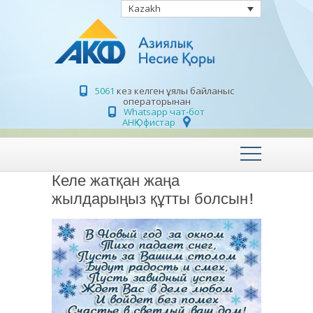
Kazakh
5061
кез келген ұялы байланыс
операторынан
Whatsapp чат-бот
АНҚ Офистар
Келе жатқан жаңа
жылдарыңыз құтты болсын!