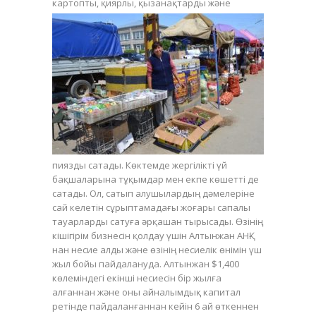
картопты,
қиярлы, қызанақтарды және
пиязды сатады. Көктемде жергілікті үй
бақшаларына тұқымдар мен екпе көшетті де
сатады. Ол, сатып алушылардың дәмелеріне
сай келетін сұрыптамадағы жоғары сапалы
тауарларды сатуға әрқашан тырысады. Өзінің
кішігірім бизнесін қолдау үшін Алтынжан АНҚ-
нан несие алды және өзінің несиелік өнімін үш
жыл бойы пайдалануда. Алтынжан $1,400
көлеміндегі екінші несиесін бір жылға
алғаннан және оны айналымдық капитал
ретінде пайдаланғаннан кейін 6 ай өткеннен