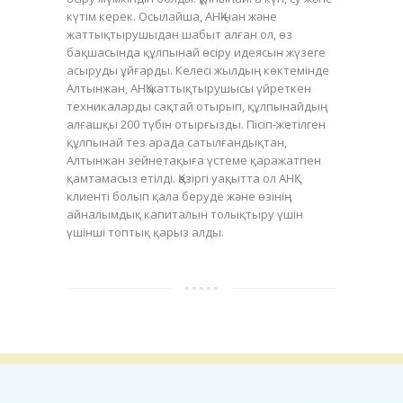
күтім керек. Осылайша, АНҚ-нан және
жаттықтырушыдан шабыт алған ол, өз
бақшасында құлпынай өсіру идеясын жүзеге
асыруды ұйғарды. Келесі жылдың көктемінде
Алтынжан, АНҚ жаттықтырушысы үйреткен
техникаларды сақтай отырып, құлпынайдың
алғашқы 200 түбін отырғызды. Пісіп-жетілген
құлпынай тез арада сатылғандықтан,
Алтынжан зейнетақыға үстеме қаражатпен
қамтамасыз етілді. Қазіргі уақытта ол АНҚ
клиенті болып қала беруде және өзінің
айналымдық капиталын толықтыру үшін
үшінші топтық қарыз алды.