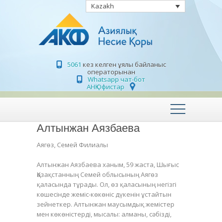
Kazakh
5061
кез келген ұялы байланыс
операторынан
Whatsapp чат-бот
АНҚ Офистар
Алтынжан Аязбаева
Аягөз, Семей Филиалы
Алтынжан Аязбаева ханым, 59 жаста, Шығыс
Қазақстанның Семей облысының Аягөз
қаласында тұрады. Ол, өз қаласының негізгі
көшесінде жеміс-көкөніс дүкенін ұстайтын
зейнеткер. Алтынжан маусымдық жемістер
мен көкөністерді, мысалы: алманы, сәбізді,