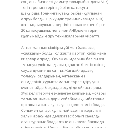
соң, оны бизнесті дамыту тақырыбындағы АНҚ
тегін тренингтерінің біріне қатысуға
шақырды. Тренингтің тақырыбы «құлпынай
өсіру» болды. Бір күндік тренинг кезінде АНҚ
жаттықтырушысы жергілікті практикпен бірге
20 қатысушыны, негізінен АНҚ клиенттерін
құлпынайды өсіру техникаларына үйретті.
Алтынжанның кішігірім үйі мен бақшасы,
«саяжайы» болды, ол жақта картоп, сәбіз және
қиярлар өсірілді. Өскен өнімдерінің бөлігін өзі
тұтынуы үшін қалдырып, қалған бөлігін өзінің
сауда дүкенінде сатты. Жағдайлардың
тоғысуы салдарынан, Алтынжан өз
өнімдерінің сұрыптамасын түрлендіру үшін
құлпынайды бақшада өсуді де ойластырды.
Жүк көліктерімен әкелінген құлпынай, жоғары
тасымал шығындары себебінен қымбат және
орташа сатып алушы үшін қолжетімсіз болды.
Сонымен қатар, құлпынай әдетте жергілікті
халық арасында деликатес болып саналды,
оған сұраныс болды және оны жеке бақшада
өсіру мүмкіндігі болды. Құлпынайға күн, су және