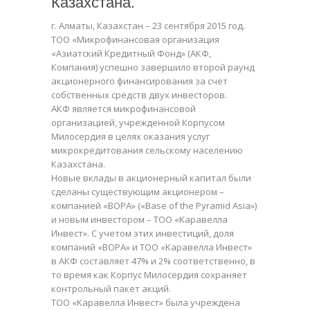
Казахстана.
г. Алматы, Казахстан – 23 сентября 2015 год.
ТОО «Микрофинансовая организация
«Азиатский Кредитный Фонд» (АКФ,
Компания) успешно завершило второй раунд
акционерного финансирования за счет
собственных средств двух инвесторов.
АКФ является микрофинансовой
организацией, учрежденной Корпусом
Милосердия в целях оказания услуг
микрокредитования сельскому населению
Казахстана.
Новые вклады в акционерный капитал были
сделаны существующим акционером –
компанией «BOPA» («Base of the Pyramid Asia»)
и новым инвестором – ТОО «Kаравелла
Инвест». С учетом этих инвестиций, доля
компаний «BOPA» и ТОО «Kаравелла Инвест»
в АКФ составляет 47% и 2% соответственно, в
то время как Корпус Милосердия сохраняет
контрольный пакет акций.
ТОО «Kаравелла Инвест» была учреждена