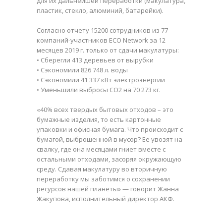
для их дальнейшей переработки (макулатура,
пластик, стекло, алюминий, батарейки).
Согласно отчету 15200 сотрудников из 77
компаний-участников ECO Network за 12
месяцев 2019 г. только от сдачи макулатуры:
• Сберегли 413 деревьев от вырубки
• Сэкономили 826 748 л. воды
• Сэкономили 41 337 кВт электроэнергии
• Уменьшили выбросы СО2 на 70 273 кг.
«40% всех твердых бытовых отходов – это
бумажные изделия, то есть картонные
упаковки и офисная бумага. Что происходит с
бумагой, выброшенной в мусор? Ее увозят на
свалку, где она месяцами гниет вместе с
остальными отходами, засоряя окружающую
среду. Сдавая макулатуру во вторичную
переработку мы заботимся о сохранении
ресурсов нашей планеты» — говорит Жанна
Жакупова, исполнительный директор АКФ.