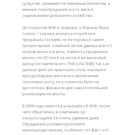
супругом, занимаются семейным бизнесом, а
именно перепродажей скота, мяса и
содержанием домашнего хозяйства.
До открытия АКФ в Урджаре, у Маржан была
только 1 корова, молоко которой она
продавала соседям, но ее корова в самое
лучшее время, а именно летом давала всего 5
литров молока в день. Клиентка продавала
молоко по 50 тенге за литор и ее месячный
доход составлял всего 7500 (USD $48). Так как
данное дело не приносило столь хорошего
дохода Маржан мечтала о увеличении
поголовья скота, но у клиентки было не
достаточно финансов для самостоятельной
реализации ее мечты.
В 2009 году клиентка услышала об АКФ, после
чего обратилась в компанию за
консультацией. Ее очень удивили даже
обрадовали условия группового
микрокредитования, особенно тот факт что