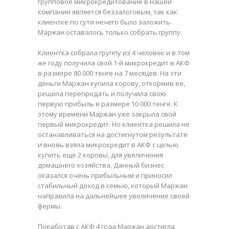
группoвое микрокредитование в нашей
компании является беззалоговым, так как
клиентке по сути нечего было заложить.
Маржан оставалось только собрать группу.
Клиентка собрала группу из 4 человек и в том
же году получила свой 1-й микрокредит в АКФ
в размере 80 000 тенге на 7 месяцев. На эти
деньги Маржан купила корову, откормив ее,
решила перепродать и получила свою
первую прибыль в размере 10 000 тенге. К
этому времени Маржан уже закрыла свой
первый микрокредит. Но клиентка решила не
останавливаться на достигнутом результате
и вновь взяла микрокредит в АКФ с целью
купить еще 2 коровы, для увеличения
домашнего хозяйства. Данный бизнес
оказался очень прибыльным и приносил
стабильный доход в семью, который Маржан
направила на дальнейшее увеличение своей
фермы.
Поработав с АКФ 4 года Маржан достигла