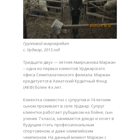
Групповой микрокредит
с. Урджар, 2013 год
Тридцати двух — летняя Амирханова Маржан
– одна из первых клиентов Урджарского
офиса Семепалатинского филиала. Маржан
кредитуется в Азиатский Крдитный Фонд
(АКФ) более 4-х лет.
Клиентка совместно с супругом и 14 летним
сыном проживает в селе Урджар. Супруг
клиентки работает рубщиком на бойне, сын
ученик 7 класса, занимается дзюдо и хочет в
будущем стать профессиональным
спортсменом, и даже олимпийским
чемпионом. На данный момент Маржан с