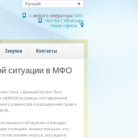
Русский
с любого оператора
5061
Чат-бот Whatsapp
Наши офисы
Закупки
Контакты
ой ситуации в МФО
захстана. «Данный проект был
 (АМФОК) в рамках поставленной
рного равенства и расширению прав и
МФОК.
и возможностей мужчин и женщин.
их позициях. Анализ показал, что
татов онлайн-опроса, ситуация в