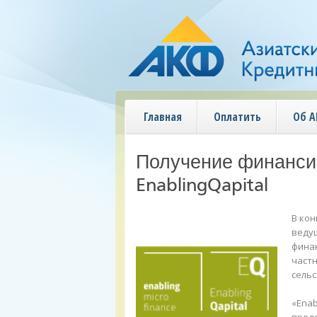
Главная
Оплатить
Об 
Получение финансир
EnablingQapital
В кон
веду
фина
частн
сельс
«Enab