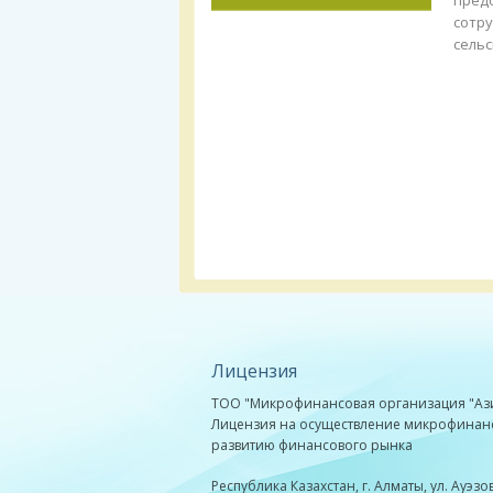
пред
сотру
сельс
Лицензия
ТОО "Микрофинансовая организация "Аз
Лицензия на осуществление микрофинансов
развитию финансового рынка
Республика Казахстан, г. Алматы, ул. Ауэзов