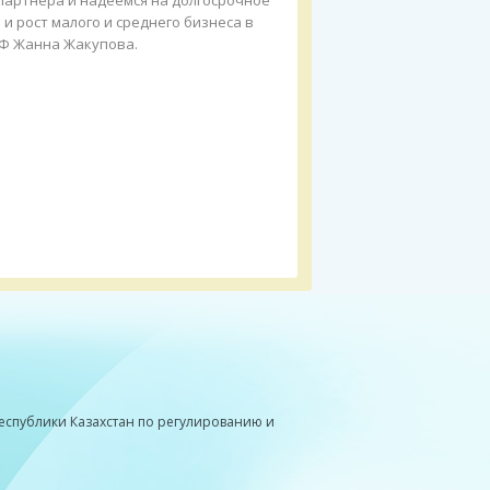
партнера и надеемся на долгосрочное
и рост малого и среднего бизнеса в
КФ Жанна Жакупова.
Республики Казахстан по регулированию и