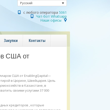
Русский
с любого оператора
5061
Чат-бот Whatsapp
Наши офисы
Закупки
Контакты
ов США от
олларов США от EnablingQapital—
ртирой в Цюрихе, Швейцария. Цель
омохозяйств в Казахстане, в
ватить своими услугами 37 000
родных кредиторов , которые