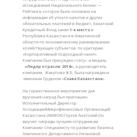
исследования Национального Бизнес —
Рейтинга, которое было основано на
информации об уплате налогов и других
обязательных платежей в бюджет, Азиатский
Кредитный Фонд занял
1-е место
в
Республике Казахстан и в Алматинской
области по экономическому ранжированию
хозяйствующих субъектов по критерию
«Корпоративный подоходный налог».
Компании был присужден статус и медаль
«Лидер отрасли 2014»,
а руководитель
компании, Жакупова Ж.Б. была награждена
именным Орденом «
Слава Казахстана
».
На торжественное мероприятие для
вручения наград был приглашен
Исполнительный Директор
АссоциацииМикрофинансовых Организаций
Казахстана (АМФОК) Глухов Анатолий.Он
вручил награды лучшим сотрудникам
Компании: Специалисту по развитию бизнеса
Алмтинского Департамента Улпановой