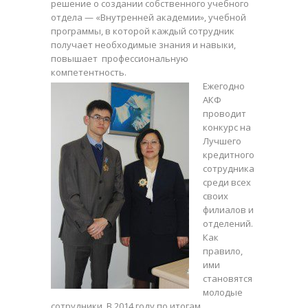
решение о создании собственного учебного
отдела — «Внутренней академии», учебной
программы, в которой каждый сотрудник
получает необходимые знания и навыки,
повышает профессиональную
компетентность.
Ежегодно
АКФ
проводит
конкурс на
Лучшего
кредитного
сотрудника
среди всех
своих
филиалов и
отделений.
Как
правило,
ими
становятся
молодые
сотрудники. В 2014 году по итогам